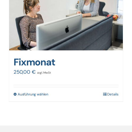
Fixmonat
250,00
€
zzgl. MwSt
Ausführung wählen
Details
Dieses
Produkt
weist
mehrere
Varianten