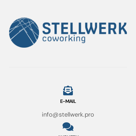
auf.
Die
Optionen
können
auf
der
Produktseite
gewählt
werden
E-MAIL
info@stellwerk.pro