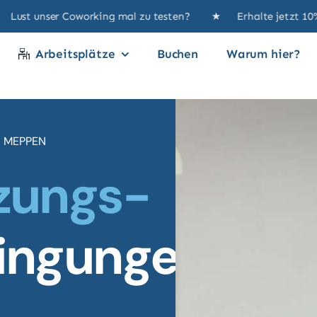
er Coworking mal zu testen? ★ Erhalte jetzt 10% Rabatt
Arbeitsplätze
Buchen
Warum hier?
N MEPPEN
zungs-
ingungen