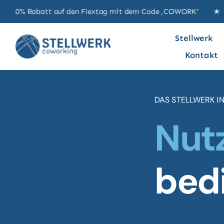
Zum
abatt auf den Flextag mit dem Code ‚COWORK‘ ★ Lust uns
Inhalt
springen
Stellwerk
Kontakt
DAS STELLWERK I
Nut
bed